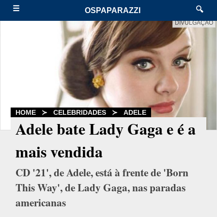
☰
🔍
OSPAPARAZZI
DIVULGAÇÃO
HOME
≻
CELEBRIDADES
≻
ADELE
Adele bate Lady Gaga e é a
mais vendida
CD '21', de Adele, está à frente de 'Born
This Way', de Lady Gaga, nas paradas
americanas