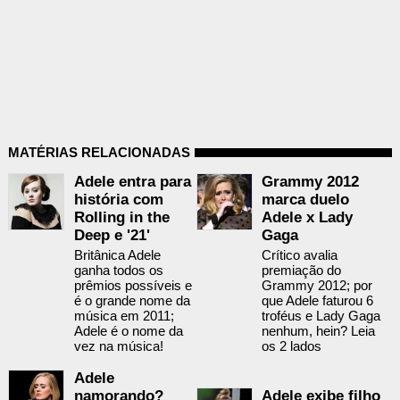
MATÉRIAS RELACIONADAS
Adele entra para
Grammy 2012
história com
marca duelo
Rolling in the
Adele x Lady
Deep e '21'
Gaga
Britânica Adele
Crítico avalia
ganha todos os
premiação do
prêmios possíveis e
Grammy 2012; por
é o grande nome da
que Adele faturou 6
música em 2011;
troféus e Lady Gaga
Adele é o nome da
nenhum, hein? Leia
vez na música!
os 2 lados
Adele
namorando?
Adele exibe filho