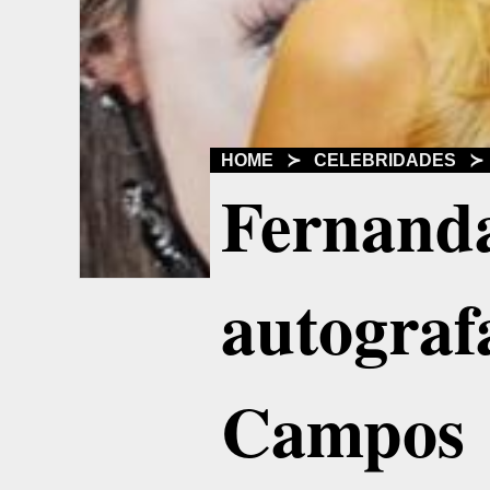
HOME
≻
CELEBRIDADES
≻
Fernand
autograf
Campos