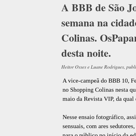
A BBB de São Jo
semana na cidad
Colinas. OsPapar
desta noite.
Heitor Osses e Luane Rodrigues, publ
A vice-campeã do BBB 10, Fe
no Shopping Colinas nesta qua
maio da Revista VIP, da qual 
Nesse ensaio fotográfico, ass
sensuais, com ares sedutores
para o público no início da ed