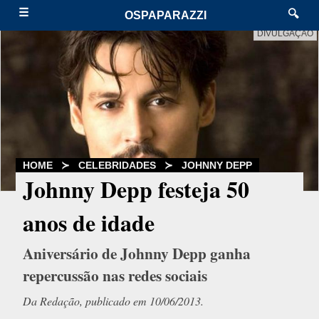
☰
🔍
OSPAPARAZZI
DIVULGAÇÃO
HOME
≻
CELEBRIDADES
≻
JOHNNY DEPP
Johnny Depp festeja 50
anos de idade
Aniversário de Johnny Depp ganha
repercussão nas redes sociais
Da Redação, publicado em 10/06/2013.