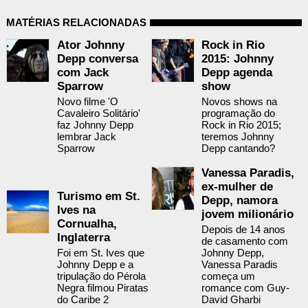
MATÉRIAS RELACIONADAS
Ator Johnny
Rock in Rio
Depp conversa
2015: Johnny
com Jack
Depp agenda
Sparrow
show
Novo filme 'O
Novos shows na
Cavaleiro Solitário'
programação do
faz Johnny Depp
Rock in Rio 2015;
lembrar Jack
teremos Johnny
Sparrow
Depp cantando?
Vanessa Paradis,
ex-mulher de
Turismo em St.
Depp, namora
Ives na
jovem milionário
Cornualha,
Depois de 14 anos
Inglaterra
de casamento com
Foi em St. Ives que
Johnny Depp,
Johnny Depp e a
Vanessa Paradis
tripulação do Pérola
começa um
Negra filmou Piratas
romance com Guy-
do Caribe 2
David Gharbi