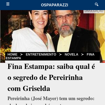
☰
🔍
OSPAPARAZZI
DIVULGAÇÃO
HOME
≻
ENTRETENIMENTO
≻
NOVELA
≻
FINA
ESTAMPA
Fina Estampa: saiba qual é
o segredo de Pereirinha
com Griselda
Pereirinha (José Mayer) tem um segredo: