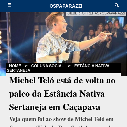
☰
🔍
OSPAPARAZZI
GILBERTO FREITAS / OSPAPARAZZI
HOME
≻
COLUNA SOCIAL
≻
ESTÂNCIA NATIVA
SERTANEJA
Michel Teló está de volta ao
palco da Estância Nativa
Sertaneja em Caçapava
Veja quem foi ao show de Michel Teló em