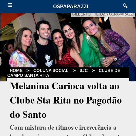
☰
🔍
OSPAPARAZZI
GILBERTO FREITAS / OSPAPARAZZI
HOME
≻
COLUNA SOCIAL
≻
SJC
≻
CLUBE DE
CAMPO SANTA RITA
Melanina Carioca volta ao
Clube Sta Rita no Pagodão
do Santo
Com mistura de ritmos e irreverência a