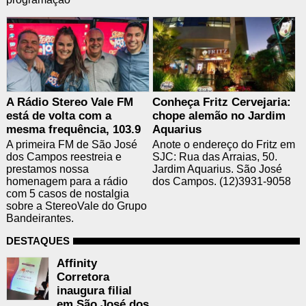
A Rádio Stereo Vale FM
Conheça Fritz Cervejaria:
está de volta com a
chope alemão no Jardim
mesma frequência, 103.9
Aquarius
A primeira FM de São José
Anote o endereço do Fritz em
dos Campos reestreia e
SJC: Rua das Arraias, 50.
prestamos nossa
Jardim Aquarius. São José
homenagem para a rádio
dos Campos. (12)3931-9058
com 5 casos de nostalgia
sobre a StereoVale do Grupo
Bandeirantes.
DESTAQUES
Affinity
Corretora
inaugura filial
em São José dos