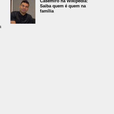
Casemiro na Wikipédia:
Saiba quem é quem na
família
a