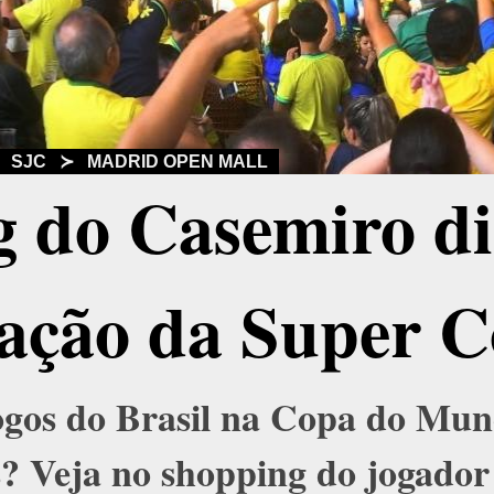
≻
SJC
≻
MADRID OPEN MALL
 do Casemiro di
ação da Super 
 jogos do Brasil na Copa do Mu
? Veja no shopping do jogado