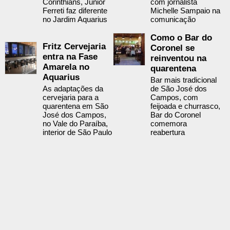
Corinthians, Junior
com jornalista
Ferreti faz diferente
Michelle Sampaio na
no Jardim Aquarius
comunicação
Como o Bar do
Fritz Cervejaria
Coronel se
entra na Fase
reinventou na
Amarela no
quarentena
Aquarius
Bar mais tradicional
As adaptações da
de São José dos
cervejaria para a
Campos, com
quarentena em São
feijoada e churrasco,
José dos Campos,
Bar do Coronel
no Vale do Paraíba,
comemora
interior de São Paulo
reabertura