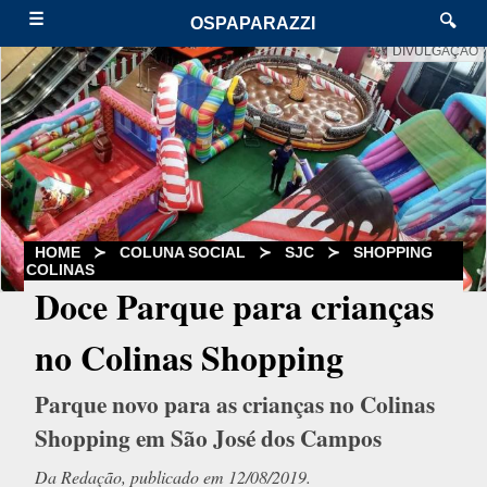
☰
🔍
OSPAPARAZZI
DIVULGAÇÃO
HOME
≻
COLUNA SOCIAL
≻
SJC
≻
SHOPPING
COLINAS
Doce Parque para crianças
no Colinas Shopping
Parque novo para as crianças no Colinas
Shopping em São José dos Campos
Da Redação, publicado em 12/08/2019.