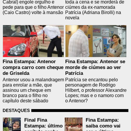
Cabral) engole orgulho e
toda a cena e se morderá de
pede para que o filho Antenor
ciúmes da ex-namorada
(Caio Castro) volte à mansão
Patrícia (Adriana Birolli) na
novela
Fina Estampa: Antenor
Fina Estampa: Antenor se
compra carro com cheque
morde de ciúmes ao ver
de Griselda
Patrícia
Antenor usou a malandragem
Patrícia se encantou pelo
para enrolar a mãe, que
personagem de Rodrigo
assinou um cheque em
Hilbert, o professor Alexandre
branco para o filho no
Lopes; mas e o namoro com
capítulo deste sábado
o Antenor?
DESTAQUES
Final Fina
Fina Estampa:
Estampa: último
saiba como vai