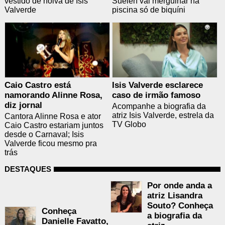
vestido de noiva de Isis
Suelen vai mergulhar na
Valverde
piscina só de biquíni
Caio Castro está
Isis Valverde esclarece
namorando Alinne Rosa,
caso de irmão famoso
diz jornal
Acompanhe a biografia da
atriz Isis Valverde, estrela da
Cantora Alinne Rosa e ator
TV Globo
Caio Castro estariam juntos
desde o Carnaval; Isis
Valverde ficou mesmo pra
trás
DESTAQUES
Por onde anda a
atriz Lisandra
Souto? Conheça
Conheça
a biografia da
Danielle Favatto,