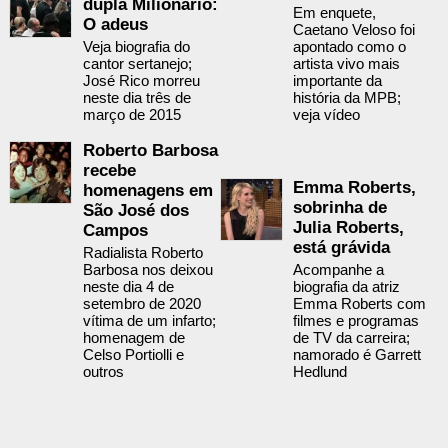
dupla Milionário:
Em enquete,
O adeus
Caetano Veloso foi
Veja biografia do
apontado como o
cantor sertanejo;
artista vivo mais
José Rico morreu
importante da
neste dia três de
história da MPB;
março de 2015
veja vídeo
Roberto Barbosa
recebe
Emma Roberts,
homenagens em
sobrinha de
São José dos
Julia Roberts,
Campos
está grávida
Radialista Roberto
Barbosa nos deixou
Acompanhe a
neste dia 4 de
biografia da atriz
setembro de 2020
Emma Roberts com
vítima de um infarto;
filmes e programas
homenagem de
de TV da carreira;
Celso Portiolli e
namorado é Garrett
outros
Hedlund