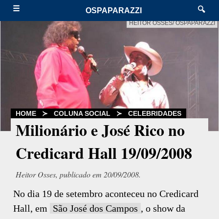
☰
🔍
OSPAPARAZZI
HEITOR OSSES/ OSPAPARAZZI
HOME
≻
COLUNA SOCIAL
≻
CELEBRIDADES
Milionário e José Rico no
Credicard Hall 19/09/2008
Heitor Osses, publicado em 20/09/2008.
No dia 19 de setembro aconteceu no Credicard
Hall, em
São José dos Campos
, o show da