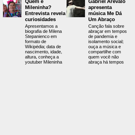
Quem é
Gabriel Arévalo
Mileninha?
apresenta
Entrevista revela
música Me Dá
curiosidades
Um Abraço
Apresentamos a
Canção fala sobre
biografia de Milena
abraçar em tempos
Stepanienco em
de pandemia e
formato de
isolamento social;
Wikipédia; data de
ouça a música e
nascimento, idade,
compartilhe com
altura, conheça a
quem você não
youtuber Mileninha
abraça há tempos