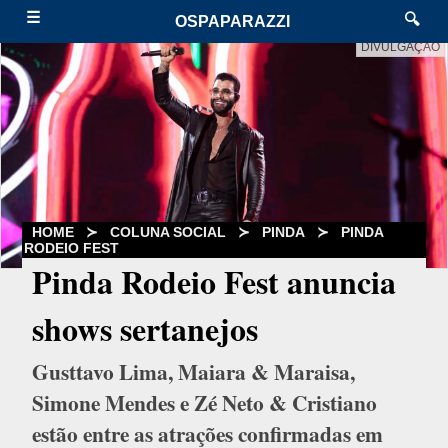
☰
🔍
OSPAPARAZZI
DIVULGAÇÃO
HOME
≻
COLUNA SOCIAL
≻
PINDA
≻
PINDA
RODEIO FEST
Pinda Rodeio Fest anuncia
shows sertanejos
Gusttavo Lima, Maiara & Maraisa,
Simone Mendes e Zé Neto & Cristiano
estão entre as atrações confirmadas em