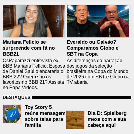
Mariana Felício se
Everaldo ou Galvão?
surpreende com fã no
Comparamos Globo e
BBB21
SBT na Copa
OsPaparazzi entrevista ex-
As diferenças da narração
BBB Mariana Felício. Esposa
dos jogos da seleção
de Daniel Saullo encararia o
brasileira na Copa do Mundo
BBB 22? Quem são os
de 2026 com SBT e Globo na
favoritos no BBB 21? Assista
TV aberta
no Papa Vídeos.
DESTAQUES
Toy Story 5
Dia D: Spielberg
reúne mensagem
mexe com a sua
sobre telas para
cabeça aqui
família