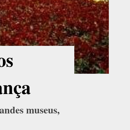
os
ança
randes museus,