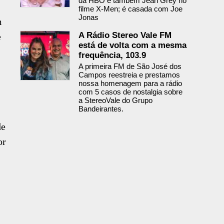
da HBO e também Jean Grey no
filme X-Men; é casada com Joe
Jonas
m
A Rádio Stereo Vale FM
e
está de volta com a mesma
frequência, 103.9
A primeira FM de São José dos
Campos reestreia e prestamos
nossa homenagem para a rádio
com 5 casos de nostalgia sobre
a StereoVale do Grupo
Bandeirantes.
de
or