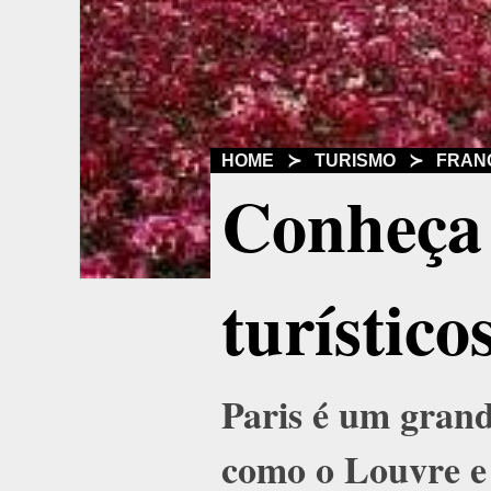
HOME
≻
TURISMO
≻
FRAN
Conheça 
turístico
Paris é um grand
como o Louvre e