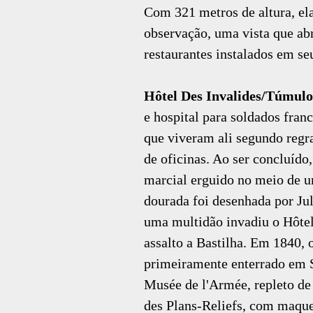
Com 321 metros de altura, ela
observação, uma vista que ab
restaurantes instalados em seu
Hôtel Des Invalides/Túmulo
e hospital para soldados fran
que viveram ali segundo regra
de oficinas. Ao ser concluíd
marcial erguido no meio de u
dourada foi desenhada por Ju
uma multidão invadiu o Hôtel
assalto a Bastilha. Em 1840, o
primeiramente enterrado em S
Musée de l'Armée, repleto d
des Plans-Reliefs, com maque