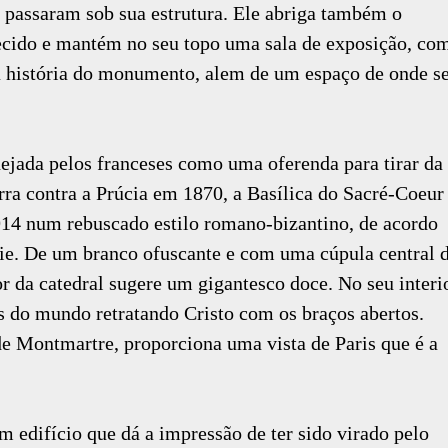
s passaram sob sua estrutura. Ele abriga também o
ido e mantém no seu topo uma sala de exposição, co
a história do monumento, alem de um espaço de onde s
nejada pelos franceses como uma oferenda para tirar da
rra contra a Prúcia em 1870, a Basílica do Sacré-Coeur
1914 num rebuscado estilo romano-bizantino, de acordo
ie. De um branco ofuscante e com uma cúpula central 
or da catedral sugere um gigantesco doce. No seu interi
 do mundo retratando Cristo com os braços abertos.
de Montmartre, proporciona uma vista de Paris que é a
edifício que dá a impressão de ter sido virado pelo