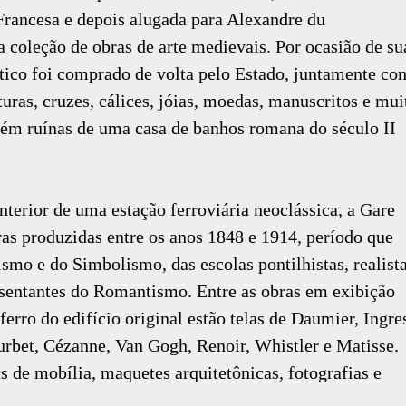
rancesa e depois alugada para Alexandre du
 coleção de obras de arte medievais. Por ocasião de su
ótico foi comprado de volta pelo Estado, juntamente co
turas, cruzes, cálices, jóias, moedas, manuscritos e mui
ém ruínas de uma casa de banhos romana do século II
terior de uma estação ferroviária neoclássica, a Gare
ras produzidas entre os anos 1848 e 1914, período que
smo e do Simbolismo, das escolas pontilhistas, realist
resentantes do Romantismo. Entre as obras em exibição
 ferro do edifício original estão telas de Daumier, Ingre
rbet, Cézanne, Van Gogh, Renoir, Whistler e Matisse.
 de mobília, maquetes arquitetônicas, fotografias e