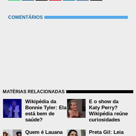
COMENTÁRIOS
MATÉRIAS RELACIONADAS
Wikipédia da
E o show da
Bonnie Tyler: Ela
Katy Perry?
está bem de
Wikipédia reúne
saúde?
curiosidades
Quem é Lauana
Preta Gil: Leia