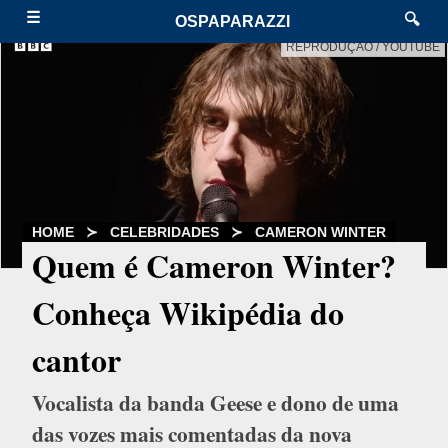
☰
🔍
OSPAPARAZZI
REPRODUÇÃO / YOUTUBE
HOME
≻
CELEBRIDADES
≻
CAMERON WINTER
Quem é Cameron Winter?
Conheça Wikipédia do
cantor
Vocalista da banda Geese e dono de uma
das vozes mais comentadas da nova