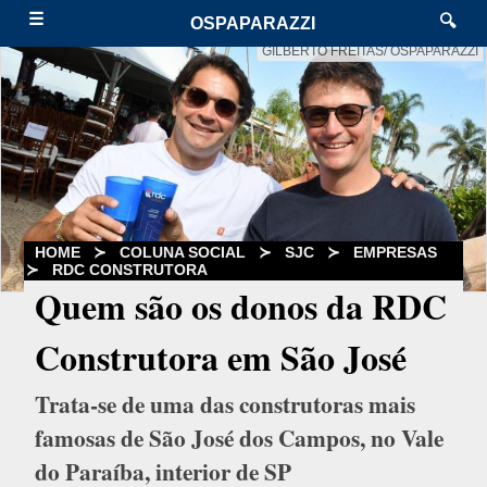
☰
🔍
OSPAPARAZZI
GILBERTO FREITAS/ OSPAPARAZZI
HOME
≻
COLUNA SOCIAL
≻
SJC
≻
EMPRESAS
≻
RDC CONSTRUTORA
Quem são os donos da RDC
Construtora em São José
Trata-se de uma das construtoras mais
famosas de São José dos Campos, no Vale
do Paraíba, interior de SP