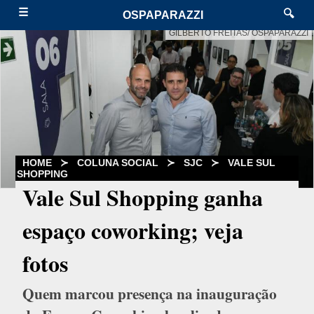
☰
🔍
OSPAPARAZZI
GILBERTO FREITAS/ OSPAPARAZZI
HOME
≻
COLUNA SOCIAL
≻
SJC
≻
VALE SUL
SHOPPING
Vale Sul Shopping ganha
espaço coworking; veja
fotos
Quem marcou presença na inauguração