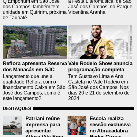
Q Emporium em São José
a Festa Literomusical de São
dos Campos; também tem
José dos Campos, no Parque
unidade em Quiririm, próxima
Vicentina Aranha
de Taubaté
Reflora apresenta Reserva
Vale Rodeio Show anuncia
dos Manacás em SJC
programação completa
Lançamento que une a
Tem Gusttavo Lima e Ana
qualidade Reflora com o
Castela no Vale Rodeio em
financiamento Caixa em São
São José dos Campos. Nos
José dos Campos; como é
dias 20 e 21 de setembro de
este lançamento?
2024
DESTAQUES
Patriani reúne
Escola realiza
imprensa para
sessão exclusiva
apresentar
no Abracadabra
Allure Vila Ema
Reder Circus