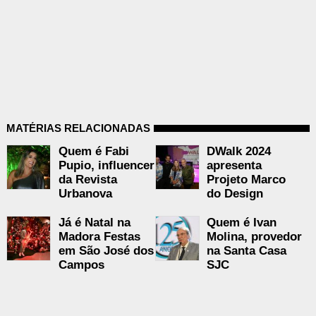
MATÉRIAS RELACIONADAS
Quem é Fabi
DWalk 2024
Pupio, influencer
apresenta
da Revista
Projeto Marco
Urbanova
do Design
Já é Natal na
Quem é Ivan
Madora Festas
Molina, provedor
em São José dos
na Santa Casa
Campos
SJC