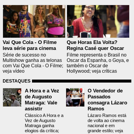
Vai Que Cola - O Filme
Que Horas Ela Volta?
leva série para cinema
Regina Casé quer Oscar
Série de sucesso no
Filme representa o Brasil no
Multishow ganha as telonas
Oscar da Espanha, o Goya, e
com Vai Que Cola - O Filme;
também o Oscar de
veja vídeo
Hollywood; veja críticas
DESTAQUES
A Hora e a Vez
O Vendedor de
de Augusto
Passados
Matraga: Vale
consagra Lázaro
assistir
Ramos
Clássico A Hora e a
Lázaro Ramos está
Vez de Augusto
de volta ao cinema
Matraga ganha
nacional e em
elogios da crítica;
grande estilo; veja