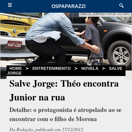
☰
🔍
OSPAPARAZZI
SALVE JORGE/ REDE GLOBO
HOME
≻
ENTRETENIMENTO
≻
NOVELA
≻
SALVE
JORGE
Salve Jorge: Théo encontra
Junior na rua
Detalhe: o protagonista é atropelado ao se
encontrar com o filho de Morena
Da Redação, publicado em 27/12/2012.