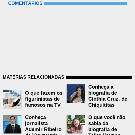
COMENTÁRIOS
MATÉRIAS RELACIONADAS
Conheça a
O que fazem os
biografia de
figurinistas de
Cinthia Cruz, de
famosos na TV
Chiquititas
Conheça
O que você não
jornalista
sabia da
Ademir Ribeiro
biografia de