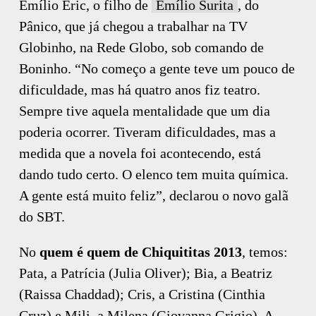
Emílio Eric, o filho de
Emílio Surita
, do
Pânico, que já chegou a trabalhar na TV
Globinho, na Rede Globo, sob comando de
Boninho. “No começo a gente teve um pouco de
dificuldade, mas há quatro anos fiz teatro.
Sempre tive aquela mentalidade que um dia
poderia ocorrer. Tiveram dificuldades, mas a
medida que a novela foi acontecendo, está
dando tudo certo. O elenco tem muita química.
A gente está muito feliz”, declarou o novo galã
do SBT.
No
quem é quem de Chiquititas 2013
, temos:
Pata, a Patrícia (Julia Oliver); Bia, a Beatriz
(Raissa Chaddad); Cris, a Cristina (Cinthia
Cruz) e Mili, a Milena (Giovanna Grigio). A