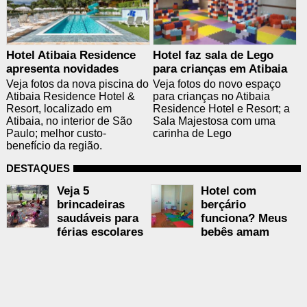
Hotel Atibaia Residence
Hotel faz sala de Lego
apresenta novidades
para crianças em Atibaia
Veja fotos da nova piscina do
Veja fotos do novo espaço
Atibaia Residence Hotel &
para crianças no Atibaia
Resort, localizado em
Residence Hotel e Resort; a
Atibaia, no interior de São
Sala Majestosa com uma
Paulo; melhor custo-
carinha de Lego
benefício da região.
DESTAQUES
Veja 5
Hotel com
brincadeiras
berçário
saudáveis para
funciona? Meus
férias escolares
bebês amam