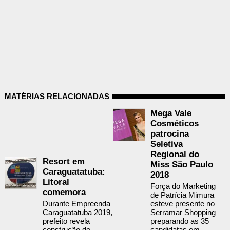
MATÉRIAS RELACIONADAS
Mega Vale
Cosméticos
patrocina
Seletiva
Regional do
Resort em
Miss São Paulo
Caraguatatuba:
2018
Litoral
Força do Marketing
comemora
de Patrícia Mimura
Durante Empreenda
esteve presente no
Caraguatatuba 2019,
Serramar Shopping
prefeito revela
preparando as 35
construção de
candidatas em