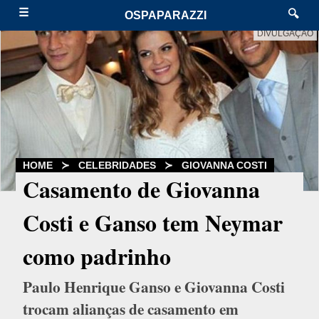
☰
🔍
OSPAPARAZZI
DIVULGAÇÃO
HOME
≻
CELEBRIDADES
≻
GIOVANNA COSTI
Casamento de Giovanna
Costi e Ganso tem Neymar
como padrinho
Paulo Henrique Ganso e Giovanna Costi
trocam alianças de casamento em