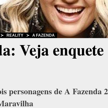
≻
REALITY
≻
A FAZENDA
a: Veja enquete
is personagens de A Fazenda 2
 Maravilha