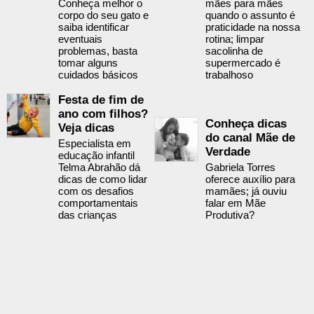
Conheça melhor o
mães para mães
corpo do seu gato e
quando o assunto é
saiba identificar
praticidade na nossa
eventuais
rotina; limpar
problemas, basta
sacolinha de
tomar alguns
supermercado é
cuidados básicos
trabalhoso
Festa de fim de
ano com filhos?
Conheça dicas
Veja dicas
do canal Mãe de
Especialista em
Verdade
educação infantil
Telma Abrahão dá
Gabriela Torres
dicas de como lidar
oferece auxílio para
com os desafios
mamães; já ouviu
comportamentais
falar em Mãe
das crianças
Produtiva?