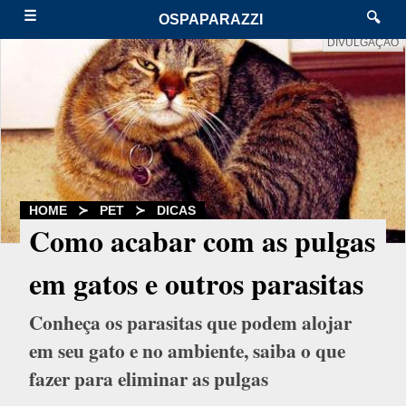
☰
🔍
OSPAPARAZZI
DIVULGAÇÃO
HOME
≻
PET
≻
DICAS
Como acabar com as pulgas
em gatos e outros parasitas
Conheça os parasitas que podem alojar
em seu gato e no ambiente, saiba o que
fazer para eliminar as pulgas