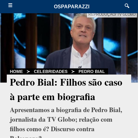
☰
🔍
OSPAPARAZZI
REPRODUÇÃO/ TV GLOBO
HOME
≻
CELEBRIDADES
≻
PEDRO BIAL
Pedro Bial: Filhos são caso
à parte em biografia
Apresentamos a biografia de Pedro Bial,
jornalista da TV Globo; relação com
filhos como é? Discurso contra