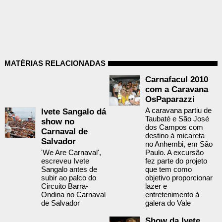
MATÉRIAS RELACIONADAS
Carnafacul 2010
com a Caravana
OsPaparazzi
A caravana partiu de
Ivete Sangalo dá
Taubaté e São José
show no
dos Campos com
Carnaval de
destino à micareta
Salvador
no Anhembi, em São
'We Are Carnaval',
Paulo. A excursão
escreveu Ivete
fez parte do projeto
Sangalo antes de
que tem como
subir ao palco do
objetivo proporcionar
Circuito Barra-
lazer e
Ondina no Carnaval
entretenimento à
de Salvador
galera do Vale
Show da Ivete