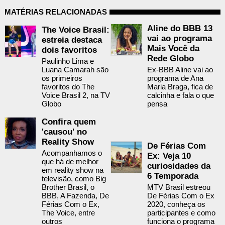
MATÉRIAS RELACIONADAS
Aline do BBB 13
The Voice Brasil:
vai ao programa
estreia destaca
Mais Você da
dois favoritos
Rede Globo
Paulinho Lima e
Luana Camarah são
Ex-BBB Aline vai ao
os primeiros
programa de Ana
favoritos do The
Maria Braga, fica de
Voice Brasil 2, na TV
calcinha e fala o que
Globo
pensa
Confira quem
'causou' no
Reality Show
De Férias Com
Acompanhamos o
Ex: Veja 10
que há de melhor
curiosidades da
em reality show na
6 Temporada
televisão, como Big
Brother Brasil, o
MTV Brasil estreou
BBB, A Fazenda, De
De Férias Com o Ex
Férias Com o Ex,
2020, conheça os
The Voice, entre
participantes e como
outros
funciona o programa