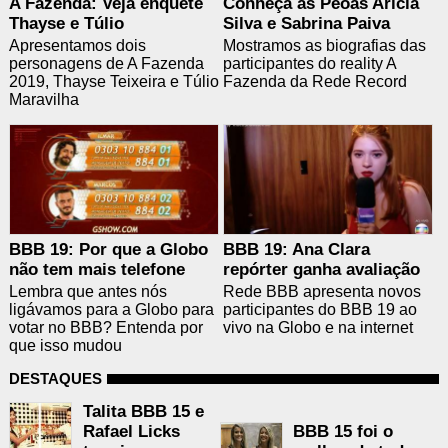
A Fazenda: Veja enquete
Conheça as Peoas Aricia
Thayse e Túlio
Silva e Sabrina Paiva
Apresentamos dois
Mostramos as biografias das
personagens de A Fazenda
participantes do reality A
2019, Thayse Teixeira e Túlio
Fazenda da Rede Record
Maravilha
BBB 19: Por que a Globo
BBB 19: Ana Clara
não tem mais telefone
repórter ganha avaliação
Lembra que antes nós
Rede BBB apresenta novos
ligávamos para a Globo para
participantes do BBB 19 ao
votar no BBB? Entenda por
vivo na Globo e na internet
que isso mudou
DESTAQUES
Talita BBB 15 e
Rafael Licks
BBB 15 foi o