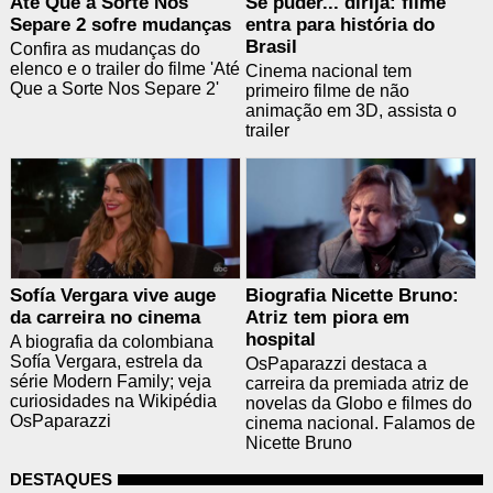
Até Que a Sorte Nos
Se puder... dirija: filme
Separe 2 sofre mudanças
entra para história do
Brasil
Confira as mudanças do
elenco e o trailer do filme 'Até
Cinema nacional tem
Que a Sorte Nos Separe 2'
primeiro filme de não
animação em 3D, assista o
trailer
Sofía Vergara vive auge
Biografia Nicette Bruno:
da carreira no cinema
Atriz tem piora em
hospital
A biografia da colombiana
Sofía Vergara, estrela da
OsPaparazzi destaca a
série Modern Family; veja
carreira da premiada atriz de
curiosidades na Wikipédia
novelas da Globo e filmes do
OsPaparazzi
cinema nacional. Falamos de
Nicette Bruno
DESTAQUES