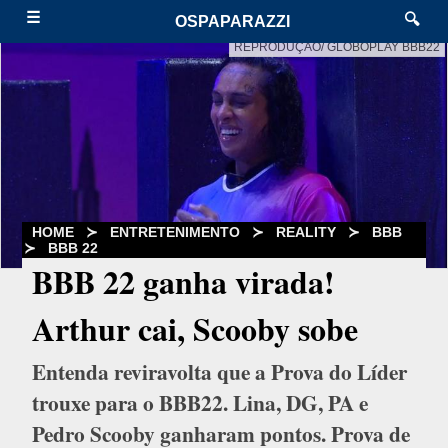
☰
🔍
OSPAPARAZZI
REPRODUÇÃO/ GLOBOPLAY BBB22
HOME
≻
ENTRETENIMENTO
≻
REALITY
≻
BBB
≻
BBB 22
BBB 22 ganha virada!
Arthur cai, Scooby sobe
Entenda reviravolta que a Prova do Líder
trouxe para o BBB22. Lina, DG, PA e
Pedro Scooby ganharam pontos. Prova de