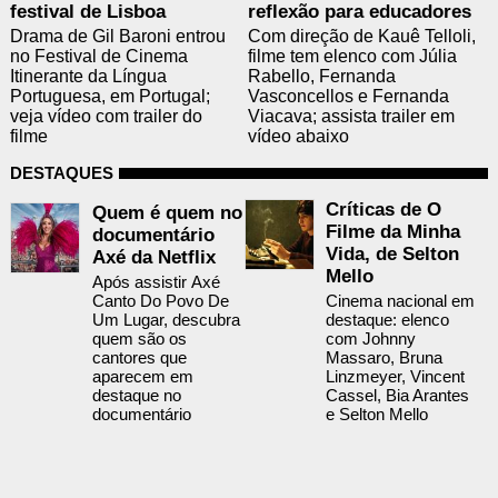
festival de Lisboa
reflexão para educadores
Drama de Gil Baroni entrou
Com direção de Kauê Telloli,
no Festival de Cinema
filme tem elenco com Júlia
Itinerante da Língua
Rabello, Fernanda
Portuguesa, em Portugal;
Vasconcellos e Fernanda
veja vídeo com trailer do
Viacava; assista trailer em
filme
vídeo abaixo
DESTAQUES
Críticas de O
Quem é quem no
Filme da Minha
documentário
Vida, de Selton
Axé da Netflix
Mello
Após assistir Axé
Canto Do Povo De
Cinema nacional em
Um Lugar, descubra
destaque: elenco
quem são os
com Johnny
cantores que
Massaro, Bruna
aparecem em
Linzmeyer, Vincent
destaque no
Cassel, Bia Arantes
documentário
e Selton Mello