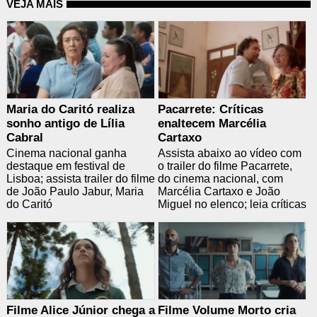
VEJA MAIS
Maria do Caritó realiza
Pacarrete: Críticas
sonho antigo de Lília
enaltecem Marcélia
Cabral
Cartaxo
Cinema nacional ganha
Assista abaixo ao vídeo com
destaque em festival de
o trailer do filme Pacarrete,
Lisboa; assista trailer do filme
do cinema nacional, com
de João Paulo Jabur, Maria
Marcélia Cartaxo e João
do Caritó
Miguel no elenco; leia críticas
Filme Alice Júnior chega a
Filme Volume Morto cria