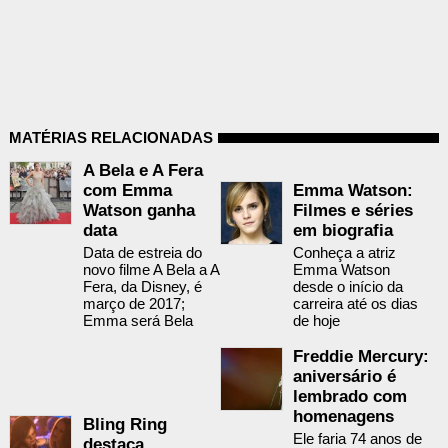
MATÉRIAS RELACIONADAS
A Bela e A Fera
com Emma
Emma Watson:
Watson ganha
Filmes e séries
data
em biografia
Data de estreia do
Conheça a atriz
novo filme A Bela a A
Emma Watson
Fera, da Disney, é
desde o início da
março de 2017;
carreira até os dias
Emma será Bela
de hoje
Freddie Mercury:
aniversário é
lembrado com
homenagens
Bling Ring
Ele faria 74 anos de
destaca