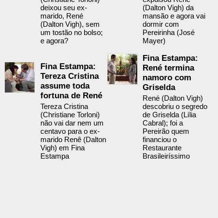
deixou seu ex-
(Dalton Vigh) da
marido, René
mansão e agora vai
(Dalton Vigh), sem
dormir com
um tostão no bolso;
Pereirinha (José
e agora?
Mayer)
Fina Estampa:
Fina Estampa:
René termina
Tereza Cristina
namoro com
assume toda
Griselda
fortuna de René
René (Dalton Vigh)
Tereza Cristina
descobriu o segredo
(Christiane Torloni)
de Griselda (Lília
não vai dar nem um
Cabral); foi a
centavo para o ex-
Pereirão quem
marido Renê (Dalton
financiou o
Vigh) em Fina
Restaurante
Estampa
Brasileiríssimo